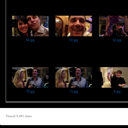
60.jpg
61.jpg
62.jpg
70.jpg
75.jpg
8.jpg
Viewed 9,481 times