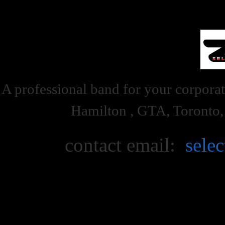
A professional band for your corporat
Hamilton , GTA, Toronto
contact email:
sele