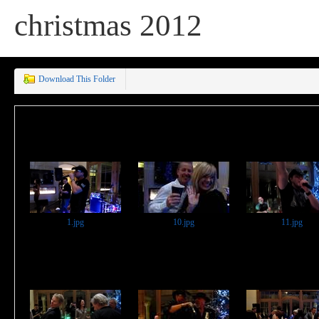
christmas 2012
Download This Folder
1.jpg
10.jpg
11.jpg