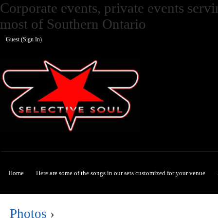
Corporate events, private events ser
most of Southern Ontario
Guest (
Sign In
)
Selective Soul
Home
Here are some of the songs in our sets customized for your venue
Photos
›